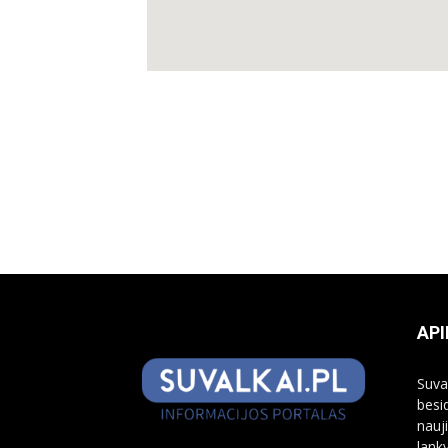
API
Suva
besi
nauj
lank