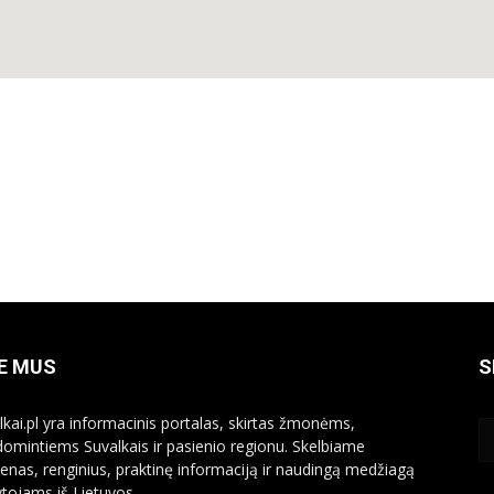
E MUS
S
lkai.pl yra informacinis portalas, skirtas žmonėms,
domintiems Suvalkais ir pasienio regionu. Skelbiame
ienas, renginius, praktinę informaciją ir naudingą medžiagą
ytojams iš Lietuvos.