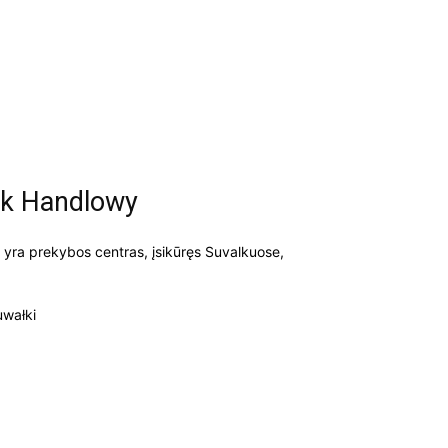
ark Handlowy
 yra prekybos centras, įsikūręs Suvalkuose,
uwałki