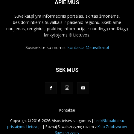
APIE MUS
Suvalkai.pl yra informacinis portalas, skirtas žmonėms,
besidomintiems Suvalkais ir pasienio regionu. Skelbiame
naujienas, renginius, praktinę informaciją ir naudingą medžiagą
lankytojams iš Lietuvos.
Susisiekite su mumis:
kontaktai@suvalkai.pl
SEK MUS
Kontaktai
Copyright © 2016–2026. Visos teisės saugomos |
Lenkiški baldai su
pristatymu Lietuvoje
| Poznaj Suwalszczyznę razem z
Klub Zdobywców
Suwalszczyzny