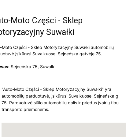
to-Moto Części - Sklep
toryzacyjny Suwałki
-Moto Części - Sklep Motoryzacyjny Suwałki automobilių
uotuvė įsikūrusi Suvalkuose, Sejneńska gatvėje 75.
esas:
Sejneńska 75, Suwałki
"Auto-Moto Części - Sklep Motoryzacyjny Suwałki" yra
automobilių parduotuvė, įsikūrusi Suvalkuose, Sejneńska g.
75. Parduotuvė siūlo automobilių dalis ir priedus įvairių tipų
transporto priemonėms.