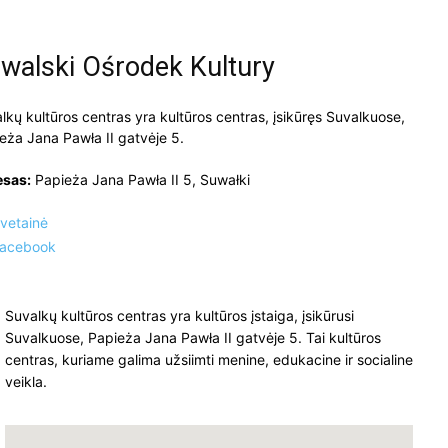
walski Ośrodek Kultury
lkų kultūros centras yra kultūros centras, įsikūręs Suvalkuose,
eża Jana Pawła II gatvėje 5.
esas:
Papieża Jana Pawła II 5, Suwałki
vetainė
acebook
Suvalkų kultūros centras yra kultūros įstaiga, įsikūrusi
Suvalkuose, Papieża Jana Pawła II gatvėje 5. Tai kultūros
centras, kuriame galima užsiimti menine, edukacine ir socialine
veikla.