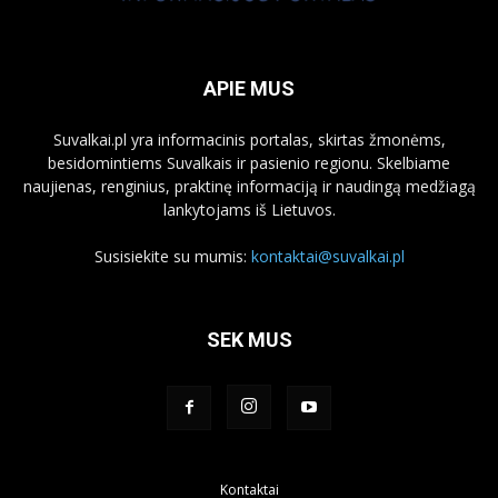
APIE MUS
Suvalkai.pl yra informacinis portalas, skirtas žmonėms,
besidomintiems Suvalkais ir pasienio regionu. Skelbiame
naujienas, renginius, praktinę informaciją ir naudingą medžiagą
lankytojams iš Lietuvos.
Susisiekite su mumis:
kontaktai@suvalkai.pl
SEK MUS
Kontaktai