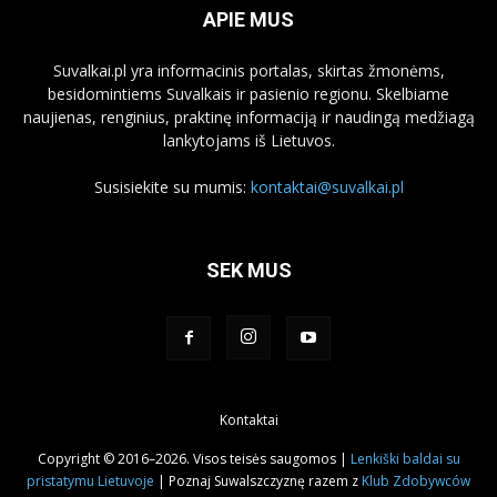
APIE MUS
Suvalkai.pl yra informacinis portalas, skirtas žmonėms,
besidomintiems Suvalkais ir pasienio regionu. Skelbiame
naujienas, renginius, praktinę informaciją ir naudingą medžiagą
lankytojams iš Lietuvos.
Susisiekite su mumis:
kontaktai@suvalkai.pl
SEK MUS
Kontaktai
Copyright © 2016–2026. Visos teisės saugomos |
Lenkiški baldai su
pristatymu Lietuvoje
| Poznaj Suwalszczyznę razem z
Klub Zdobywców