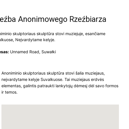
eźba Anonimowego Rzeźbiarza
iminio skulptoriaus skulptūra stovi muziejuje, esančiame
lkuose, Neįvardytame kelyje.
esas:
Unnamed Road, Suwałki
Anoniminio skulptoriaus skulptūra stovi šalia muziejaus,
neįvardytame kelyje Suvalkuose. Tai muziejaus erdvės
elementas, galintis patraukti lankytojų dėmesį dėl savo formos
ir temos.