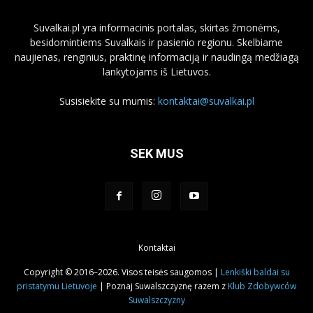
Suvalkai.pl yra informacinis portalas, skirtas žmonėms,
besidomintiems Suvalkais ir pasienio regionu. Skelbiame
naujienas, renginius, praktinę informaciją ir naudingą medžiagą
lankytojams iš Lietuvos.
Susisiekite su mumis:
kontaktai@suvalkai.pl
SEK MUS
Kontaktai
Copyright © 2016–2026. Visos teisės saugomos |
Lenkiški baldai su
pristatymu Lietuvoje
| Poznaj Suwalszczyznę razem z
Klub Zdobywców
Suwalszczyzny