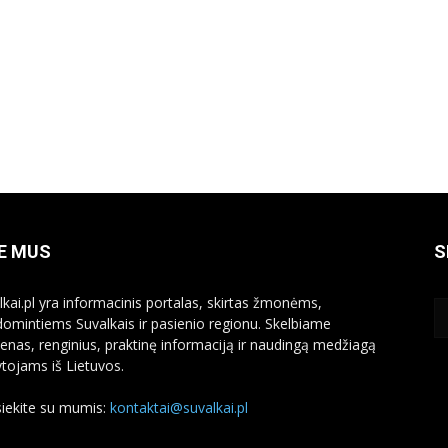
E MUS
S
lkai.pl yra informacinis portalas, skirtas žmonėms,
domintiems Suvalkais ir pasienio regionu. Skelbiame
ienas, renginius, praktinę informaciją ir naudingą medžiagą
ytojams iš Lietuvos.
siekite su mumis:
kontaktai@suvalkai.pl