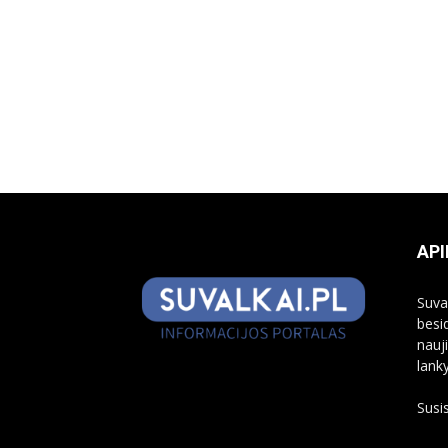
API
Suva
besi
nauj
lank
Susi