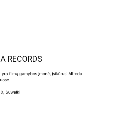
MA RECORDS
a filmų gamybos įmonė, įsikūrusi Alfreda
kuose.
10, Suwałki