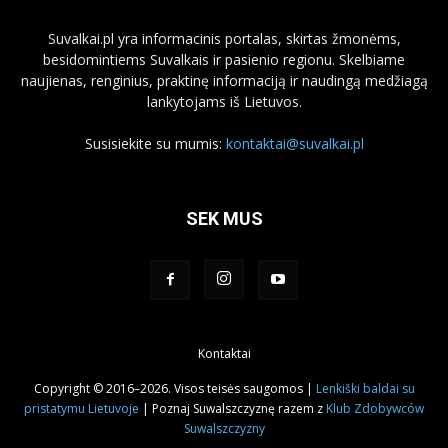
Suvalkai.pl yra informacinis portalas, skirtas žmonėms,
besidomintiems Suvalkais ir pasienio regionu. Skelbiame
naujienas, renginius, praktinę informaciją ir naudingą medžiagą
lankytojams iš Lietuvos.
Susisiekite su mumis:
kontaktai@suvalkai.pl
SEK MUS
Kontaktai
Copyright © 2016–2026. Visos teisės saugomos |
Lenkiški baldai su
pristatymu Lietuvoje
| Poznaj Suwalszczyznę razem z
Klub Zdobywców
Suwalszczyzny