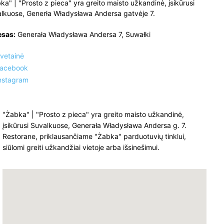
ka" | "Prosto z pieca" yra greito maisto užkandinė, įsikūrusi
lkuose, Generła Władysława Andersa gatvėje 7.
esas:
Generała Władysława Andersa 7, Suwałki
vetainė
acebook
nstagram
"Żabka" | "Prosto z pieca" yra greito maisto užkandinė,
įsikūrusi Suvalkuose, Generała Władysława Andersa g. 7.
Restorane, priklausančiame "Żabka" parduotuvių tinklui,
siūlomi greiti užkandžiai vietoje arba išsinešimui.