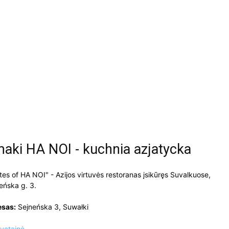
aki HA NOI - kuchnia azjatycka
tes of HA NOI" - Azijos virtuvės restoranas įsikūręs Suvalkuose,
eńska g. 3.
esas:
Sejneńska 3, Suwałki
vetainė