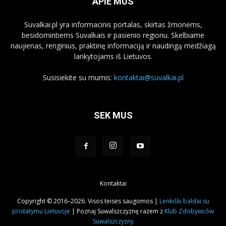
APIE MUS
Suvalkai.pl yra informacinis portalas, skirtas žmonėms,
besidomintiems Suvalkais ir pasienio regionu. Skelbiame
naujienas, renginius, praktinę informaciją ir naudingą medžiagą
lankytojams iš Lietuvos.
Susisiekite su mumis:
kontaktai@suvalkai.pl
SEK MUS
Kontaktai
Copyright © 2016–2026. Visos teisės saugomos |
Lenkiški baldai su
pristatymu Lietuvoje
| Poznaj Suwalszczyznę razem z
Klub Zdobywców
Suwalszczyzny