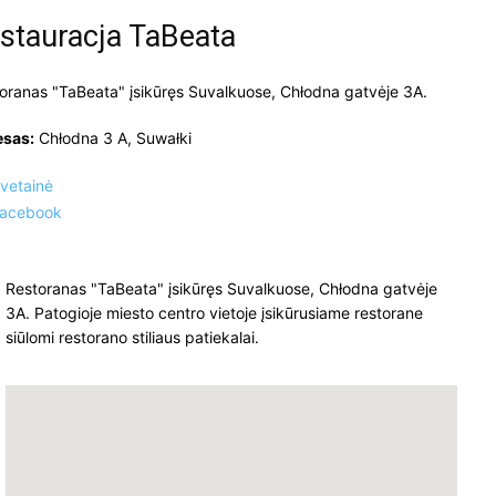
stauracja TaBeata
oranas "TaBeata" įsikūręs Suvalkuose, Chłodna gatvėje 3A.
esas:
Chłodna 3 A, Suwałki
vetainė
acebook
Restoranas "TaBeata" įsikūręs Suvalkuose, Chłodna gatvėje
3A. Patogioje miesto centro vietoje įsikūrusiame restorane
siūlomi restorano stiliaus patiekalai.