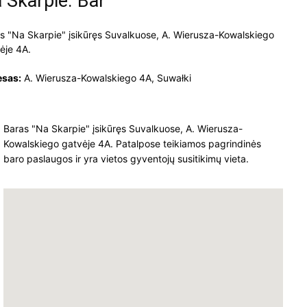
 Skarpie. Bar
s "Na Skarpie" įsikūręs Suvalkuose, A. Wierusza-Kowalskiego
ėje 4A.
esas:
A. Wierusza-Kowalskiego 4A, Suwałki
Baras "Na Skarpie" įsikūręs Suvalkuose, A. Wierusza-
Kowalskiego gatvėje 4A. Patalpose teikiamos pagrindinės
baro paslaugos ir yra vietos gyventojų susitikimų vieta.