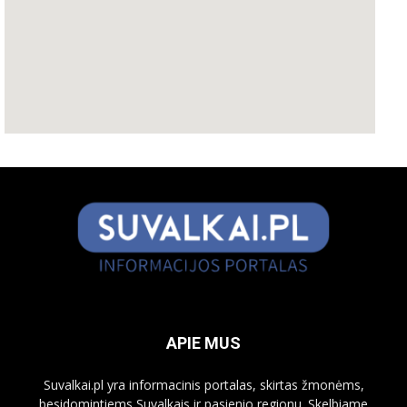
APIE MUS
Suvalkai.pl yra informacinis portalas, skirtas žmonėms,
besidomintiems Suvalkais ir pasienio regionu. Skelbiame