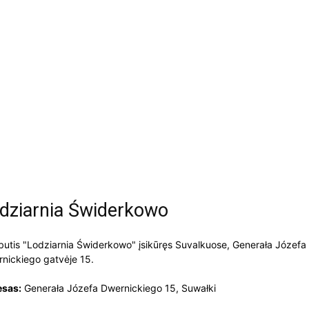
dziarnia Świderkowo
butis "Lodziarnia Świderkowo" įsikūręs Suvalkuose, Generała Józefa
nickiego gatvėje 15.
esas:
Generała Józefa Dwernickiego 15, Suwałki