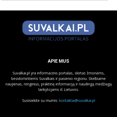
APIE MUS
Suvalkai.pl yra informacinis portalas, skirtas žmonėms,
besidomintiems Suvalkais ir pasienio regionu. Skelbiame
naujienas, renginius, praktinę informaciją ir naudingą medžiagą
lankytojams iš Lietuvos.
Susisiekite su mumis:
kontaktai@suvalkai.pl