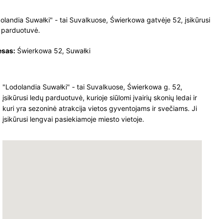
olandia Suwałki" - tai Suvalkuose, Świerkowa gatvėje 52, įsikūrusi
 parduotuvė.
esas:
Świerkowa 52, Suwałki
"Lodolandia Suwałki" - tai Suvalkuose, Świerkowa g. 52,
įsikūrusi ledų parduotuvė, kurioje siūlomi įvairių skonių ledai ir
kuri yra sezoninė atrakcija vietos gyventojams ir svečiams. Ji
įsikūrusi lengvai pasiekiamoje miesto vietoje.