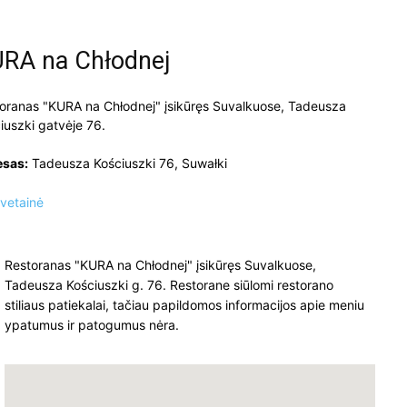
RA na Chłodnej
oranas "KURA na Chłodnej" įsikūręs Suvalkuose, Tadeusza
iuszki gatvėje 76.
esas:
Tadeusza Kościuszki 76, Suwałki
vetainė
Restoranas "KURA na Chłodnej" įsikūręs Suvalkuose,
Tadeusza Kościuszki g. 76. Restorane siūlomi restorano
stiliaus patiekalai, tačiau papildomos informacijos apie meniu
ypatumus ir patogumus nėra.