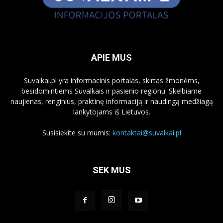
APIE MUS
Suvalkai.pl yra informacinis portalas, skirtas žmonėms,
besidomintiems Suvalkais ir pasienio regionu. Skelbiame
naujienas, renginius, praktinę informaciją ir naudingą medžiagą
lankytojams iš Lietuvos.
Susisiekite su mumis:
kontaktai@suvalkai.pl
SEK MUS