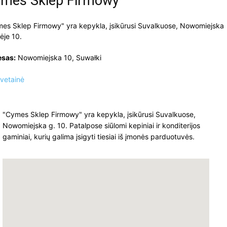
mes Sklep Firmowy
es Sklep Firmowy" yra kepykla, įsikūrusi Suvalkuose, Nowomiejska
ėje 10.
esas:
Nowomiejska 10, Suwałki
vetainė
"Cymes Sklep Firmowy" yra kepykla, įsikūrusi Suvalkuose,
Nowomiejska g. 10. Patalpose siūlomi kepiniai ir konditerijos
gaminiai, kurių galima įsigyti tiesiai iš įmonės parduotuvės.