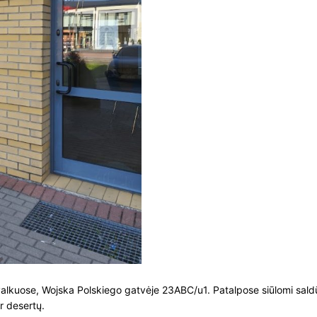
valkuose, Wojska Polskiego gatvėje 23ABC/u1. Patalpose siūlomi saldūs
ir desertų.