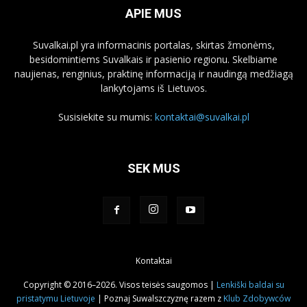
APIE MUS
Suvalkai.pl yra informacinis portalas, skirtas žmonėms,
besidomintiems Suvalkais ir pasienio regionu. Skelbiame
naujienas, renginius, praktinę informaciją ir naudingą medžiagą
lankytojams iš Lietuvos.
Susisiekite su mumis:
kontaktai@suvalkai.pl
SEK MUS
Kontaktai
Copyright © 2016–2026. Visos teisės saugomos |
Lenkiški baldai su
pristatymu Lietuvoje
| Poznaj Suwalszczyznę razem z
Klub Zdobywców