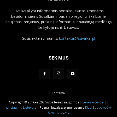
Suvalkai.pl yra informacinis portalas, skirtas žmonėms,
besidomintiems Suvalkais ir pasienio regionu. Skelbiame
naujienas, renginius, praktinę informaciją ir naudingą medžiagą
lankytojams iš Lietuvos.
Susisiekite su mumis:
kontaktai@suvalkai.pl
SEK MUS
Kontaktai
Copyright © 2016–2026. Visos teisės saugomos |
Lenkiški baldai su
pristatymu Lietuvoje
| Poznaj Suwalszczyznę razem z
Klub Zdobywców
Suwalszczyzny