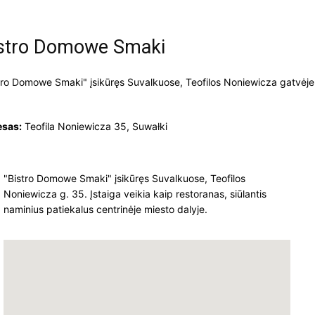
stro Domowe Smaki
tro Domowe Smaki" įsikūręs Suvalkuose, Teofilos Noniewicza gatvėje
esas:
Teofila Noniewicza 35, Suwałki
"Bistro Domowe Smaki" įsikūręs Suvalkuose, Teofilos
Noniewicza g. 35. Įstaiga veikia kaip restoranas, siūlantis
naminius patiekalus centrinėje miesto dalyje.